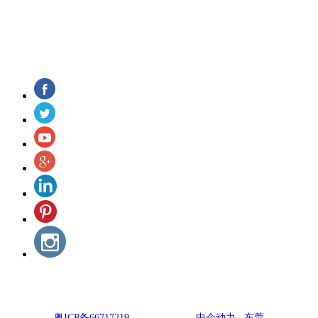
汽车连接器制造商
关注丝瓜污视频在线观看了解更多信息和动态
Copyright © 东莞市丝瓜污视频在线观看汽车用品有限公司
粤ICP备66717219
网站建设：
中企动力
东莞