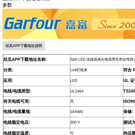
参数
丝瓜APP下载地址说明
丝瓜APP下载地址名称:
2pin LED 连接器插头电缆男性和女性
分类:
符合 R
Led灯线束
应用:
UL 证
LED
电线/电缆类型:
TS16
UL2464
有关电线可用:
ISO9
无
电线/电缆量规:
保修:
18AWG
电线额定电压:
测试方
300 V
电线额定温度:
样品费
℃